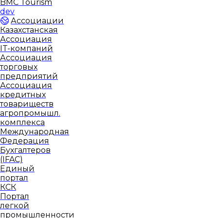
BMC Tourism
dev
Ассоциации
Казахстанская
Ассоциация
IT-компаний
Ассоциация
торговых
предприятий
Ассоциация
кредитных
товариществ
агропромышл.
комплекса
Международная
Федерация
Бухгалтеров
(IFAC)
Единый
портал
КСК
Портал
легкой
промышленности