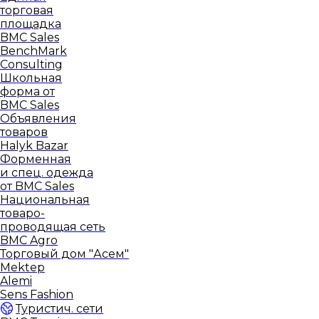
торговая
площадка
BMC Sales
BenchMark
Consulting
Школьная
форма от
BMC Sales
Объявления
товаров
Halyk Bazar
Форменная
и спец. одежда
от BMC Sales
Национальная
товаро-
проводящая сеть
BMC Agro
Торговый дом "Асем"
Mektep
Alemi
Sens Fashion
Туристич. сети