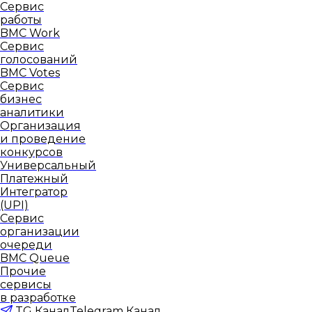
Сервис
работы
BMC Work
Сервис
голосований
BMC Votes
Сервис
бизнес
аналитики
Организация
и проведение
конкурсов
Универсальный
Платежный
Интегратор
(UPI)
Сервис
организации
очереди
BMC Queue
Прочие
сервисы
в разработке
TG Канал
Telegram Канал