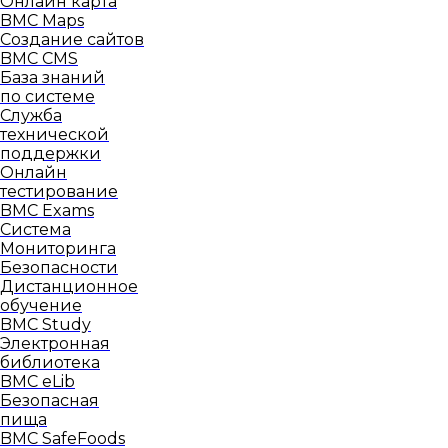
Онлайн карта
BMC Maps
Создание сайтов
BMC CMS
База знаний
по системе
Служба
технической
поддержки
Онлайн
тестирование
BMC Exams
Система
Мониторинга
Безопасности
Дистанционное
обучение
BMC Study
Электронная
библиотека
BMC eLib
Безопасная
пища
BMC SafeFoods