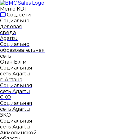
Меню KDT
Соц. сети
Социально
деловая
среда
Agartu
Социально
образовательная
сеть
Отан Бiлiм
Социальная
сеть Agartu
г. Астана
Социальная
сеть Agartu
СКО
Социальная
сеть Agartu
ЗКО
Социальная
сеть Agartu
Акмолинской
области