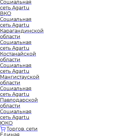
Социальная
сеть Agartu
ВКО
Социальная
сеть Agartu
Карагандинской
области
Социальная
сеть Agartu
Костанайской
области
Социальная
сеть Agartu
Мангистауской
области
Социальная
сеть Agartu
Павлодарской
области
Социальная
сеть Agartu
ЮКО
Торгов. сети
Единая